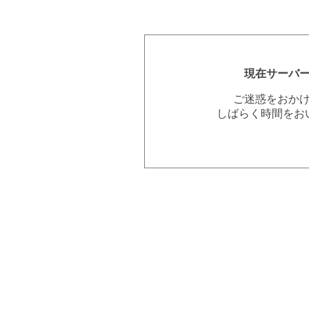
現在サーバ
ご迷惑をおか
しばらく時間をお