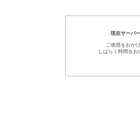
現在サーバ
ご迷惑をおか
しばらく時間をお