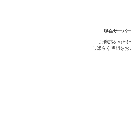
現在サーバ
ご迷惑をおか
しばらく時間をお