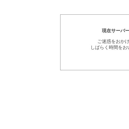
現在サーバ
ご迷惑をおか
しばらく時間をお