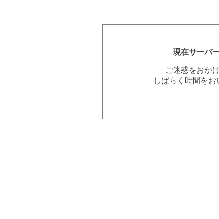
現在サーバ
ご迷惑をおか
しばらく時間をお