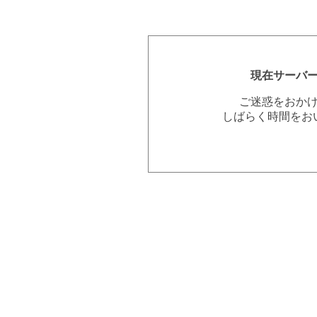
現在サーバ
ご迷惑をおか
しばらく時間をお