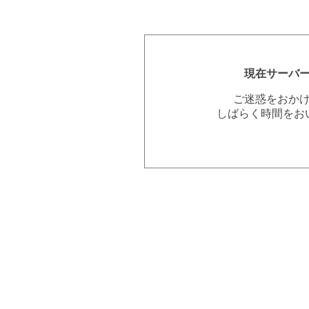
現在サーバ
ご迷惑をおか
しばらく時間をお