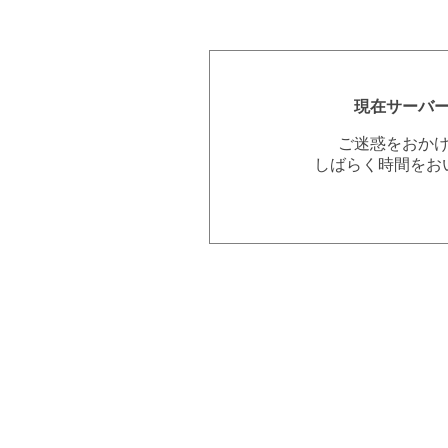
現在サーバ
ご迷惑をおか
しばらく時間をお