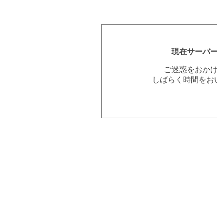
現在サーバ
ご迷惑をおか
しばらく時間をお