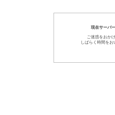
現在サーバ
ご迷惑をおか
しばらく時間をお