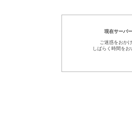
現在サーバ
ご迷惑をおか
しばらく時間をお