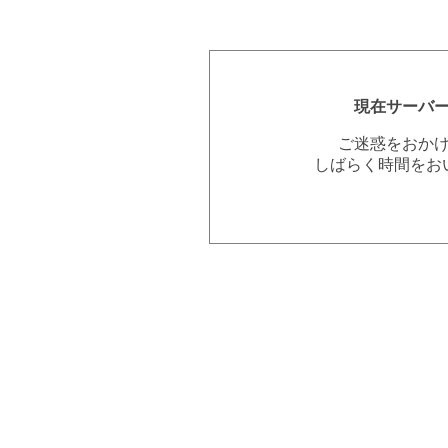
現在サーバ
ご迷惑をおか
しばらく時間をお