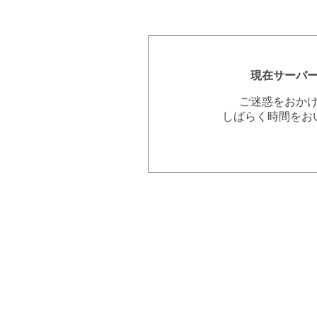
現在サーバ
ご迷惑をおか
しばらく時間をお