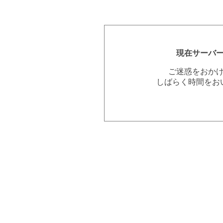
現在サーバ
ご迷惑をおか
しばらく時間をお