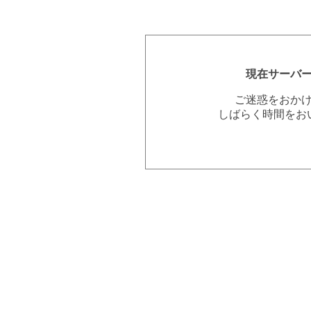
現在サーバ
ご迷惑をおか
しばらく時間をお