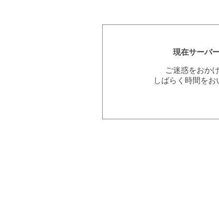
現在サーバ
ご迷惑をおか
しばらく時間をお