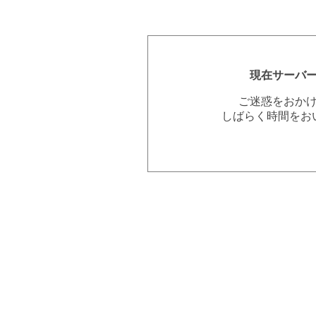
現在サーバ
ご迷惑をおか
しばらく時間をお