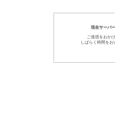
現在サーバ
ご迷惑をおか
しばらく時間をお