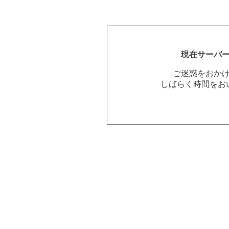
現在サーバ
ご迷惑をおか
しばらく時間をお