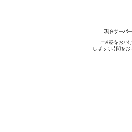
現在サーバ
ご迷惑をおか
しばらく時間をお