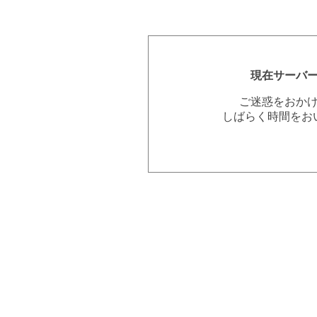
現在サーバ
ご迷惑をおか
しばらく時間をお