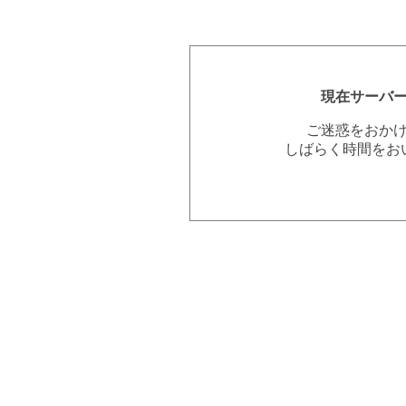
現在サーバ
ご迷惑をおか
しばらく時間をお