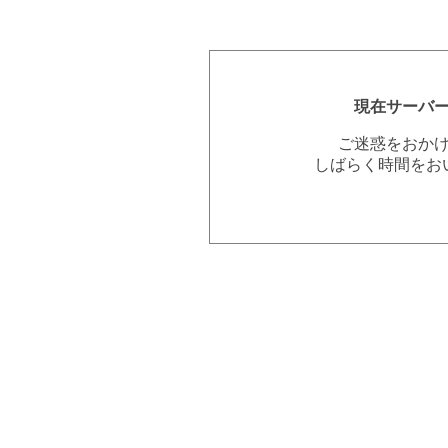
現在サーバ
ご迷惑をおか
しばらく時間をお