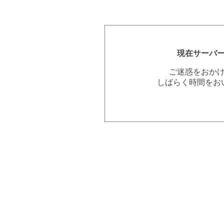
現在サーバ
ご迷惑をおか
しばらく時間をお