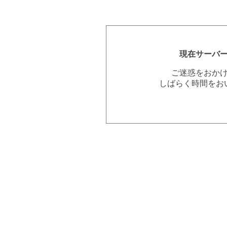
現在サーバ
ご迷惑をおか
しばらく時間をお