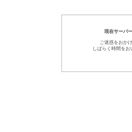
現在サーバ
ご迷惑をおか
しばらく時間をお