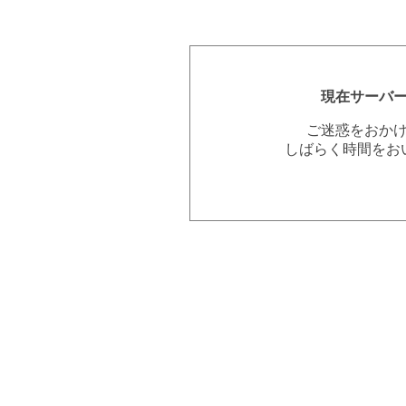
現在サーバ
ご迷惑をおか
しばらく時間をお