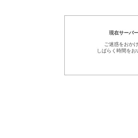
現在サーバ
ご迷惑をおか
しばらく時間をお