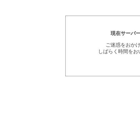
現在サーバ
ご迷惑をおか
しばらく時間をお