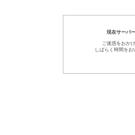
現在サーバ
ご迷惑をおか
しばらく時間をお