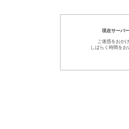
現在サーバ
ご迷惑をおか
しばらく時間をお