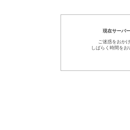
現在サーバ
ご迷惑をおか
しばらく時間をお