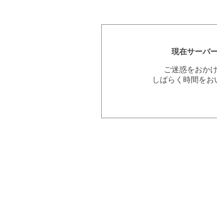
現在サーバ
ご迷惑をおか
しばらく時間をお