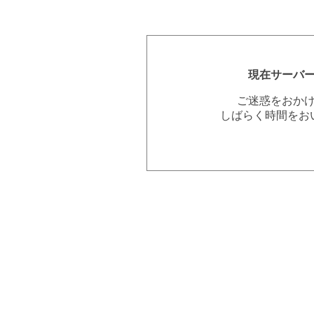
現在サーバ
ご迷惑をおか
しばらく時間をお