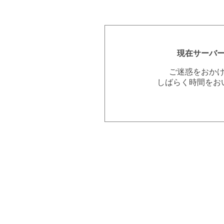
現在サーバ
ご迷惑をおか
しばらく時間をお