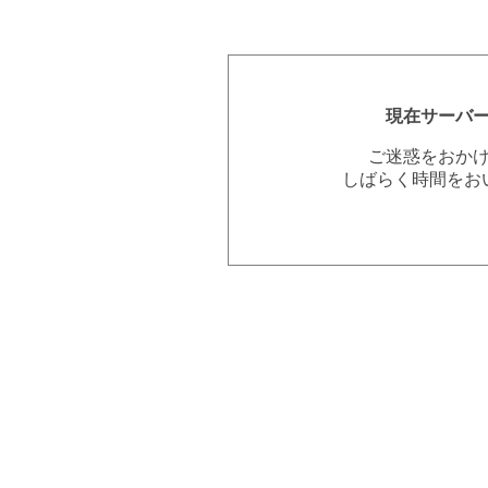
現在サーバ
ご迷惑をおか
しばらく時間をお