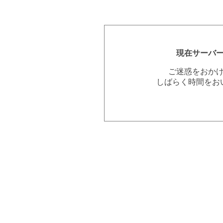
現在サーバ
ご迷惑をおか
しばらく時間をお