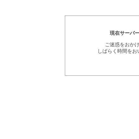
現在サーバ
ご迷惑をおか
しばらく時間をお