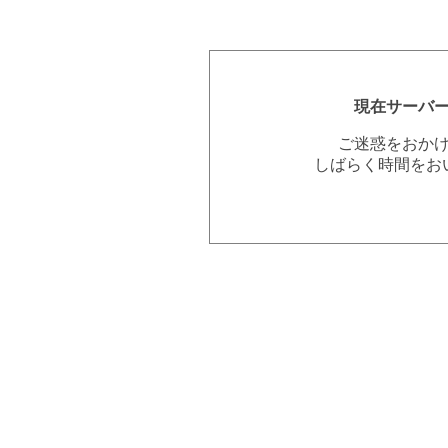
現在サーバ
ご迷惑をおか
しばらく時間をお