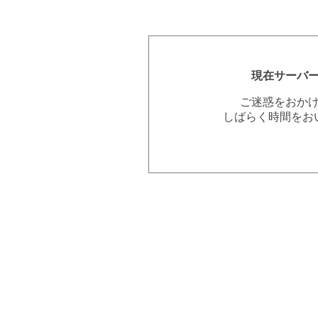
現在サーバ
ご迷惑をおか
しばらく時間をお