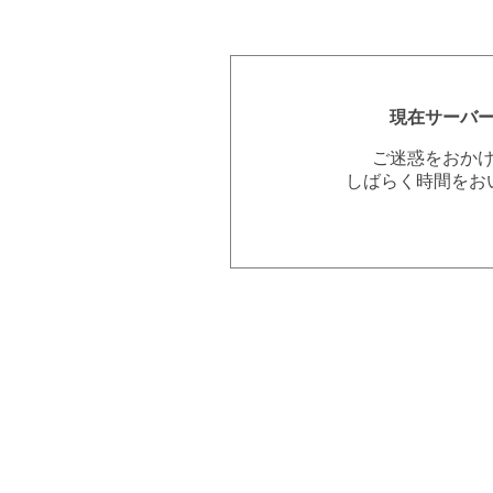
現在サーバ
ご迷惑をおか
しばらく時間をお