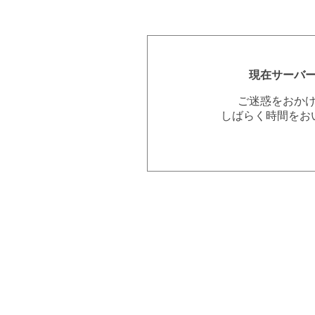
現在サーバ
ご迷惑をおか
しばらく時間をお