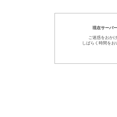
現在サーバ
ご迷惑をおか
しばらく時間をお