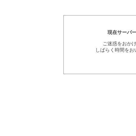
現在サーバ
ご迷惑をおか
しばらく時間をお