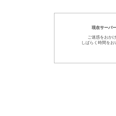
現在サーバ
ご迷惑をおか
しばらく時間をお