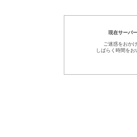
現在サーバ
ご迷惑をおか
しばらく時間をお