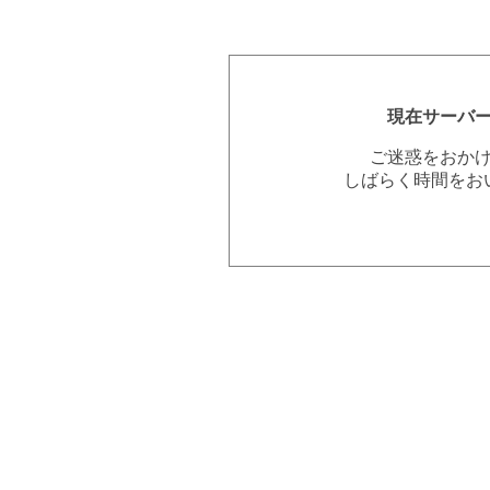
現在サーバ
ご迷惑をおか
しばらく時間をお