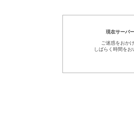
現在サーバ
ご迷惑をおか
しばらく時間をお