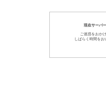
現在サーバ
ご迷惑をおか
しばらく時間をお