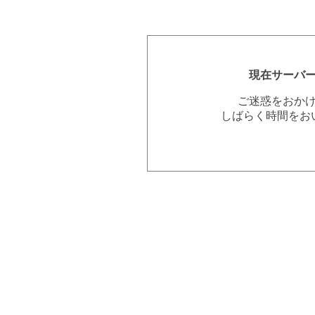
現在サーバ
ご迷惑をおか
しばらく時間をお